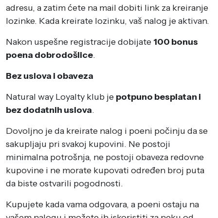
adresu, a zatim ćete na mail dobiti link za kreiranje
lozinke. Kada kreirate lozinku, vaš nalog je aktivan.
Nakon uspešne registracije dobijate
100 bonus
poena dobrodošlice
.
Bez uslova i obaveza
Natural way Loyalty klub je
potpuno besplatan i
bez dodatnih uslova
.
Dovoljno je da kreirate nalog i poeni počinju da se
sakupljaju pri svakoj kupovini. Ne postoji
minimalna potrošnja, ne postoji obaveza redovne
kupovine i ne morate kupovati određen broj puta
da biste ostvarili pogodnosti.
Kupujete kada vama odgovara, a poeni ostaju na
vašem nalogu i možete ih iskoristiti za neku od