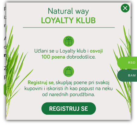
Poenima nije moguće umanjiti porudžbinu za
iznos veći od ukupne vrednosti porudžbine, niti se
razlika može isplatiti ili vratiti u novcu.
Ako dođe do
otkazivanja porudžbine
, poeni
ostvareni tom kupovinom
biće uklonjeni sa
naloga
.
RSD
Za detaljnije informacije o našem Loyality Club-u,
pogledajte
Program lojalnosti
.
BAM
KREIRAJ NALOG