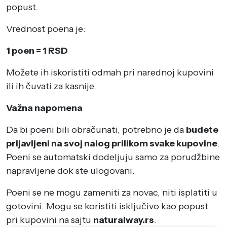
popust.
Vrednost poena je:
1 poen = 1 RSD
Možete ih iskoristiti odmah pri narednoj kupovini
ili ih čuvati za kasnije.
Važna napomena
Da bi poeni bili obračunati, potrebno je da
budete
prijavljeni na svoj nalog prilikom svake kupovine
.
Poeni se automatski dodeljuju samo za porudžbine
napravljene dok ste ulogovani.
Poeni se ne mogu zameniti za novac, niti isplatiti u
gotovini. Mogu se koristiti isključivo kao popust
pri kupovini na sajtu
naturalway.rs
.