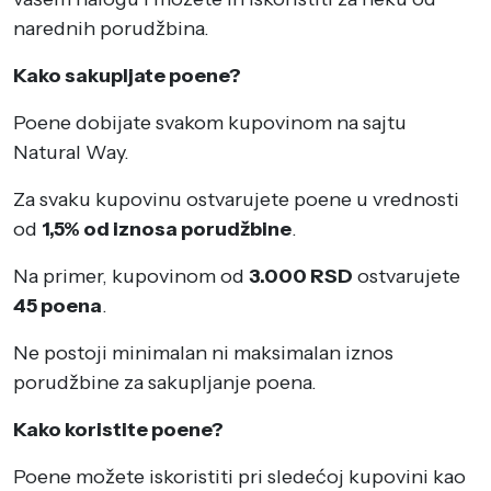
narednih porudžbina.
Kako sakupljate poene?
Poene dobijate svakom kupovinom na sajtu
Natural Way.
Za svaku kupovinu ostvarujete poene u vrednosti
od
1,5% od iznosa porudžbine
.
Na primer, kupovinom od
3.000 RSD
ostvarujete
45 poena
.
Ne postoji minimalan ni maksimalan iznos
porudžbine za sakupljanje poena.
Kako koristite poene?
Poene možete iskoristiti pri sledećoj kupovini kao