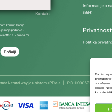
Blog
Informacije o n
(BiH)
Kontakt
rhom komunikacije
Privatnost
uje moje podatke u
wsletter-a, kao i da mi
Politika privatn
Da bismo pruž
pristup info
enda Natural way je u sistemu PDV-a.
PIB: 110906726
obrađujemo p
lokaciji. Ne
karakteristik
Pr