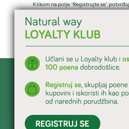
Klikom na polje “Registrujte se” potvrđu
odnosi na
Program lojalnosti
.
Registrujte se
Već imate nalog?
Prijavite se
Porodična firma sa
tradicijom od prek
proizvodnji prirodnih suplemenata i 
speltine
trave. Vaše zdravlje je naša misija.