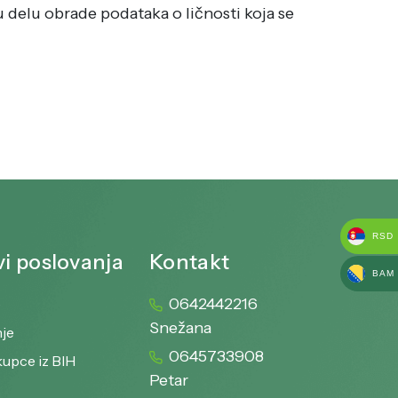
 u delu obrade podataka o ličnosti koja se
RSD
vi poslovanja
Kontakt
BAM
0642442216
e
Snežana
nje
0645733908
kupce iz BIH
Petar