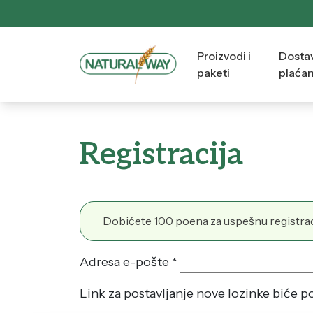
Proizvodi i
Dostav
paketi
plaća
Registracija
Dobićete 100 poena za uspešnu registrac
Obavezno
Adresa e-pošte
*
Link za postavljanje nove lozinke biće p