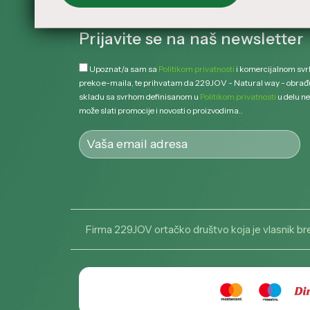
Prijavite se na naš newsletter
Upoznat/a sam sa
Politikom privatnosti
i komercijalnom sv
preko e-maila, te prihvatam da 229JOV - Natural way - obrađ
skladu sa svrhom definisanom u
Politikom privatnosti
u delu ne
može slati promocije i novosti o proizvodima..
Firma 229JOV ortačko društvo koja je vlasnik br