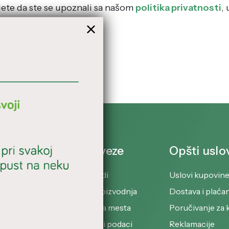
jete da ste se upoznali sa našom
politika privatnosti
,
Brze veze
Opšti uslo
Proizvodi
Uslovi kupovin
o 18 godina
u
Naša proizvodnja
Dostava i plaća
kozmetike od
Prodajna mesta
Poručivanje za 
Poslovni podaci
Reklamacije