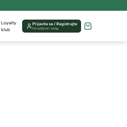
Loyalty
Prijavite se /
Registrujte
klub