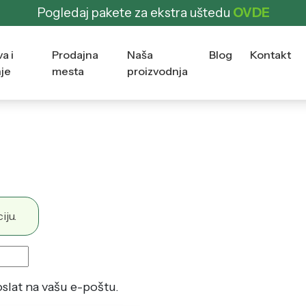
Pogledaj pakete za ekstra uštedu
OVDE
a i
Prodajna
Naša
Blog
Kontakt
nje
mesta
proizvodnja
iju.
oslat na vašu e-poštu.