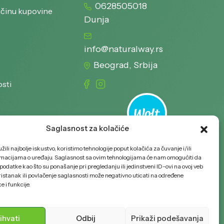
0628505018
ačinu kupovine
Dunja
info@naturalway.rs
Beograd, Srbija
osti
Saglasnost za kolačiće
ili najbolje iskustvo, koristimo tehnologije poput kolačića za čuvanje i/ili
rmacijama o uređaju. Saglasnost sa ovim tehnologijama će nam omogućiti da
odatke kao što su ponašanje pri pregledanju ili jedinstveni ID-ovi na ovoj veb
pristanak ili povlačenje saglasnosti može negativno uticati na određene
e i funkcije.
ihvati
Odbij
Prikaži podešavanja