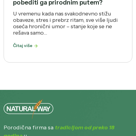
pobediti ga prirodnim putem?
U vremenu kada nas svakodnevno stižu
obaveze, stres i prebrz ritam, sve više ljudi
oseća hronični umor – stanje koje se ne
rešava samo...
Čitaj više
Porodična firma sa
tradicijom od preko 18
godina
u