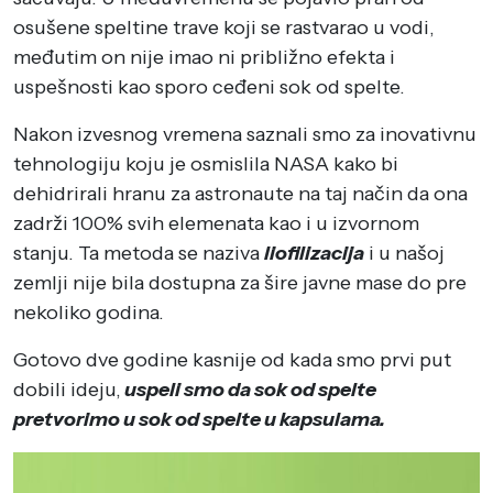
osušene speltine trave koji se rastvarao u vodi,
međutim on nije imao ni približno efekta i
uspešnosti kao sporo ceđeni sok od spelte.
Nakon izvesnog vremena saznali smo za inovativnu
tehnologiju koju je osmislila NASA kako bi
dehidrirali hranu za astronaute na taj način da ona
zadrži 100% svih elemenata kao i u izvornom
stanju. Ta metoda se naziva
liofilizacija
i u našoj
zemlji nije bila dostupna za šire javne mase do pre
nekoliko godina.
Gotovo dve godine kasnije od kada smo prvi put
dobili ideju,
uspeli smo da sok od spelte
pretvorimo u sok od spelte u kapsulama.