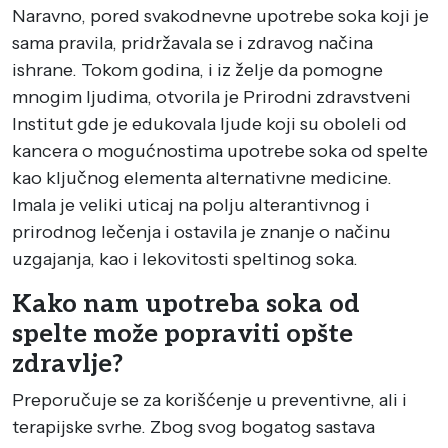
Naravno, pored svakodnevne upotrebe soka koji je
sama pravila, pridržavala se i zdravog načina
ishrane. Tokom godina, i iz želje da pomogne
mnogim ljudima, otvorila je Prirodni zdravstveni
Institut gde je edukovala ljude koji su oboleli od
kancera o mogućnostima upotrebe soka od spelte
kao ključnog elementa alternativne medicine.
Imala je veliki uticaj na polju alterantivnog i
prirodnog lečenja i ostavila je znanje o načinu
uzgajanja, kao i lekovitosti speltinog soka.
Kako nam upotreba soka od
spelte može popraviti opšte
zdravlje?
Preporučuje se za korišćenje u preventivne, ali i
terapijske svrhe. Zbog svog bogatog sastava