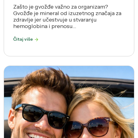
Zašto je gvožđe važno za organizam?
Gvožđe je mineral od izuzetnog značaja za
zdravlje jer učestvuje u stvaranju
hemoglobina i prenosu...
Čitaj više