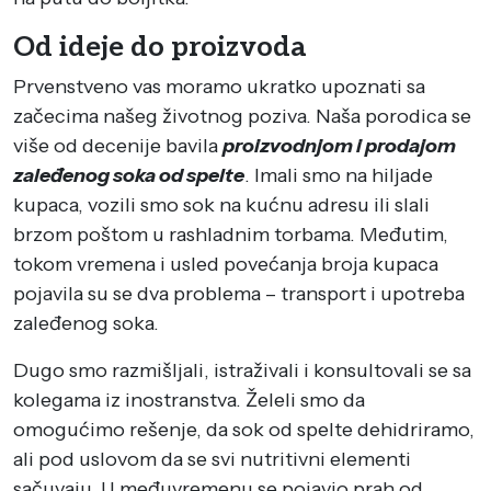
Od ideje do proizvoda
Prvenstveno vas moramo ukratko upoznati sa
začecima našeg životnog poziva. Naša porodica se
više od decenije bavila
proizvodnjom i prodajom
zaleđenog soka od spelte
. Imali smo na hiljade
kupaca, vozili smo sok na kućnu adresu ili slali
brzom poštom u rashladnim torbama. Međutim,
tokom vremena i usled povećanja broja kupaca
pojavila su se dva problema – transport i upotreba
zaleđenog soka.
Dugo smo razmišljali, istraživali i konsultovali se sa
kolegama iz inostranstva. Želeli smo da
omogućimo rešenje, da sok od spelte dehidriramo,
ali pod uslovom da se svi nutritivni elementi
sačuvaju. U međuvremenu se pojavio prah od