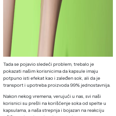
Tada se pojavio sledeći problem, trebalo je
pokazati našim korisnicima da kapsule imaju
potpuno isti efekat kao i zaleđen sok, ali da je
transport i upotreba proizvoda 99% jednostavnija.
Nakon nekog vremena, verujući u nas, svi naši
korisnici su prešli na korišćenje soka od spelte u
kapsulama, a naša strepnja i bojazan na reakciju