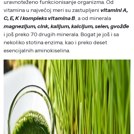
uravnoteženo funkcionisanje organizma. Od
vitamina u najvećoj meri su zastupljeni
vitamini A,
C, E, K i kompleks vitamina B
, a od minerala
magnezijum, cink, kalijum, kalcijum, selen, gvožđe
i još preko 70 drugih minerala. Bogat je još i sa
nekoliko stotina enzima, kao i preko deset
esencijalnih aminokiselina.