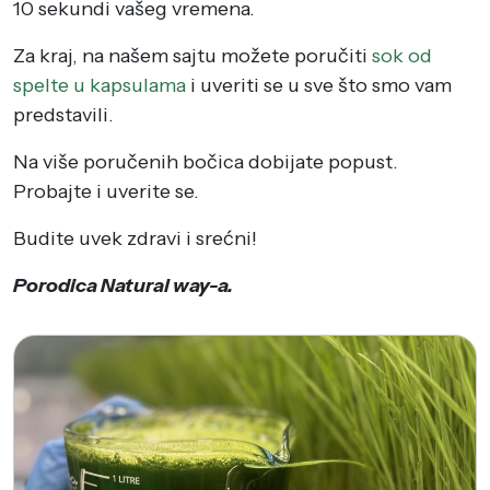
10 sekundi vašeg vremena.
Za kraj, na našem sajtu možete poručiti
sok od
spelte u kapsulama
i uveriti se u sve što smo vam
predstavili.
Na više poručenih bočica dobijate popust.
Probajte i uverite se.
Budite uvek zdravi i srećni!
Porodica Natural way-a.