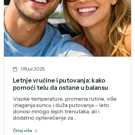
08.jul 2025
Letnje vrućine i putovanja: kako
pomoći telu da ostane u balansu
Visoke temperature, promena rutine, više
izlaganja suncu i duža putovanja – leto
donosi mnogo lepih trenutaka, ali i
dodatno opterećenje za...
Čitaj više