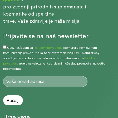
proizvodnji prirodnih suplemenata i
kozmetike od speltine
trave. Vaše zdravlje je naša misija.
Prijavite se na naš newsletter
Upoznat/a sam sa
Politikom privatnosti
i komercijalnom svrhom
komunikacije preko e-maila, te prihvatam da 229JOV - Natural way -
obrađuje moje podatke u skladu sa svrhom definisanom u
Politikom
privatnosti
u delu newsletter-a, kao i da mi može slati promocije i novosti o
proizvodima..
Brze veze