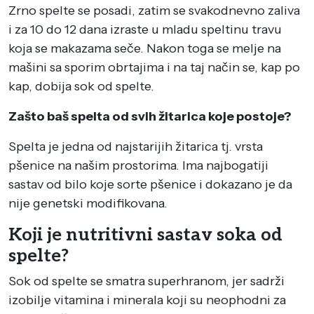
Zrno spelte se posadi, zatim se svakodnevno zaliva
i za 10 do 12 dana izraste u mladu speltinu travu
koja se makazama seče. Nakon toga se melje na
mašini sa sporim obrtajima i na taj način se, kap po
kap, dobija sok od spelte.
Zašto baš spelta od svih žitarica koje postoje?
Spelta je jedna od najstarijih žitarica tj. vrsta
pšenice na našim prostorima. Ima najbogatiji
sastav od bilo koje sorte pšenice i dokazano je da
nije genetski modifikovana.
Koji je nutritivni sastav soka od
spelte?
Sok od spelte se smatra superhranom, jer sadrži
izobilje vitamina i minerala koji su neophodni za