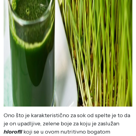
Ono što je karakteristično za sok od spelte je to da
je on upadljive, zelene boje za koju je zaslužan
hlorofil
koji se u ovom nutritivno bogatom