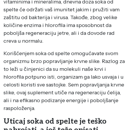
vitaminima i mineralima, dnevna doza soka od
spelte će održati vaš imunitet jakim i pružiti vam
zaštitu od bakterija i virusa. Takođe, zbog velike
količine enzima i hlorofila ima sposobnost da
poboljša regeneraciju jetre, ali i da dovode rad
creva u normalu.
Korišćenjem soka od spelte omogućavate svom
organizmu brzo popravljanje krvne slike. Razlog za
to leži u činjenici da su molekuli naše krvi i
hlorofila potpuno isti, organizam ga lako usvaja i u
celosti koristi sve sastojke. Sem popravljanja krvne
slike, ovaj suplement utiče na regeneraciju ćelija,
ali i na efikasno podizanje energije i poboljšanje
raspoloženja.
Uticaj soka od spelte je teško