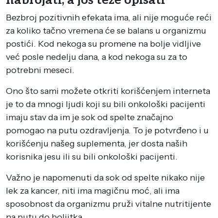
nabrojati, a još teže opisati
Bezbroj pozitivnih efekata ima, ali nije moguće reći
za koliko tačno vremena će se balans u organizmu
postići. Kod nekoga su promene na bolje vidljive
već posle nedelju dana, a kod nekoga su za to
potrebni meseci.
Ono što sami možete otkriti korišćenjem interneta
je to da mnogi ljudi koji su bili onkološki pacijenti
imaju stav da im je sok od spelte značajno
pomogao na putu ozdravljenja. To je potvrđeno i u
korišćenju našeg suplementa, jer dosta naših
korisnika jesu ili su bili onkološki pacijenti.
Važno je napomenuti da sok od spelte nikako nije
lek za kancer, niti ima magičnu moć, ali ima
sposobnost da organizmu pruži vitalne nutritijente
na putu do boljitka.