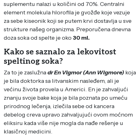
suplementu nalazi u količini od 70%. Centralni
element molekula hlorofila je gvožđe koje vezuje
za sebe kiseonik koji se putem krvi dostavlja u sve
strukture našeg organizma. Preporučena dnevna
doza soka od spelte je oko
30 ml.
Kako se saznalo za lekovitost
speltinog soka?
Za to je zaslužna
dr En Vigmor (Ann Wigmore)
koja
je bila doktorka sa litvanskim nasleđem, ali je
većinu života provela u Americi. En je zahvaljući
znanju svoje bake koja je bila poznata po umeću
prirodnog lečenja, izlečila sebe od kancera
debelog creva upravo zahvaljujući ovom moćnom
eliksiru kada više nije mogla da nađe rešenje u
klasičnoj medicini.