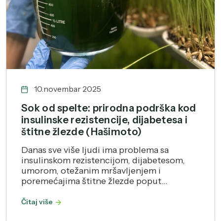
10.novembar 2025
Sok od spelte: prirodna podrška kod
insulinske rezistencije, dijabetesa i
štitne žlezde (Hašimoto)
Danas sve više ljudi ima problema sa
insulinskom rezistencijom, dijabetesom,
umorom, otežanim mršavljenjem i
poremećajima štitne žlezde poput...
Čitaj više