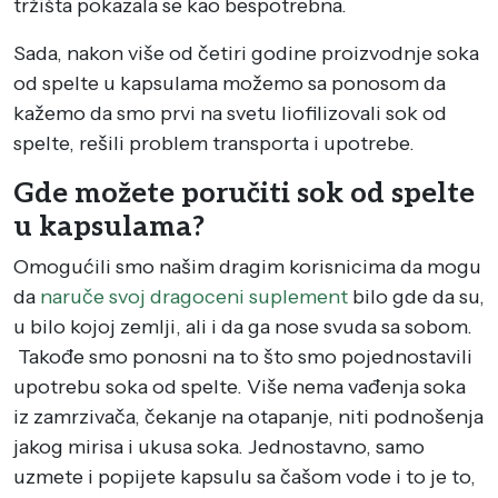
tržišta pokazala se kao bespotrebna.
Sada, nakon više od četiri godine proizvodnje soka
od spelte u kapsulama možemo sa ponosom da
kažemo da smo prvi na svetu liofilizovali sok od
spelte, rešili problem transporta i upotrebe.
Gde možete poručiti sok od spelte
u kapsulama?
Omogućili smo našim dragim korisnicima da mogu
da
naruče svoj dragoceni suplement
bilo gde da su,
u bilo kojoj zemlji, ali i da ga nose svuda sa sobom.
Takođe smo ponosni na to što smo pojednostavili
upotrebu soka od spelte. Više nema vađenja soka
iz zamrzivača, čekanje na otapanje, niti podnošenja
jakog mirisa i ukusa soka. Jednostavno, samo
uzmete i popijete kapsulu sa čašom vode i to je to,