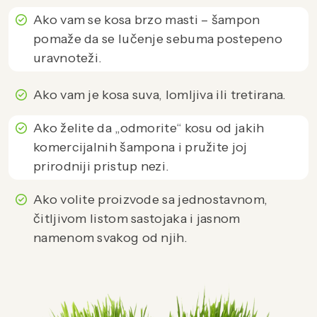
Ako vam se kosa brzo masti – šampon
pomaže da se lučenje sebuma postepeno
uravnoteži.
Ako vam je kosa suva, lomljiva ili tretirana.
Ako želite da „odmorite“ kosu od jakih
komercijalnih šampona i pružite joj
prirodniji pristup nezi.
Ako volite proizvode sa jednostavnom,
čitljivom listom sastojaka i jasnom
namenom svakog od njih.