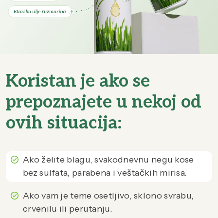
Koristan je ako se
prepoznajete u nekoj od
ovih situacija:
Ako želite blagu, svakodnevnu negu kose
bez sulfata, parabena i veštačkih mirisa.
Ako vam je teme osetljivo, sklono svrabu,
crvenilu ili perutanju.