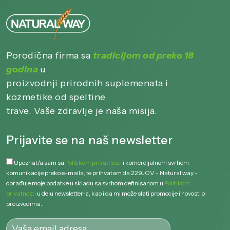
Porodična firma sa
tradicijom od preko 18
godina
u
proizvodnji prirodnih suplemenata i
kozmetike od speltine
trave. Vaše zdravlje je naša misija.
Prijavite se na naš newsletter
Upoznat/a sam sa
Politikom privatnosti
i komercijalnom svrhom
komunikacije preko e-maila, te prihvatam da 229JOV - Natural way -
obrađuje moje podatke u skladu sa svrhom definisanom u
Politikom
privatnosti
u delu newsletter-a, kao i da mi može slati promocije i novosti o
proizvodima..