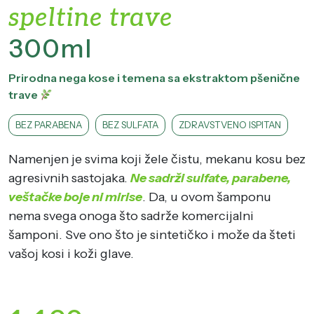
speltine trave
300ml
Prirodna nega kose i temena sa ekstraktom pšenične
trave
BEZ PARABENA
BEZ SULFATA
ZDRAVSTVENO ISPITAN
Namenjen je svima koji žele čistu, mekanu kosu bez
agresivnih sastojaka.
Ne sadrži sulfate, parabene,
veštačke boje ni mirise
. Da, u ovom šamponu
nema svega onoga što sadrže komercijalni
šamponi. Sve ono što je sintetičko i može da šteti
vašoj kosi i koži glave.