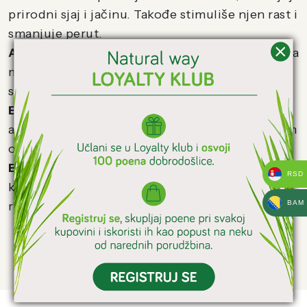
prirodni sjaj i jačinu. Takođe stimuliše njen rast i
smanjuje perut.
Aloja
je jedna od najstarijih lekovitih biljaka koja
može pomoći smanjivanju ispucalih vrhova,
smanjuje svrab i umirujuće deluje na vlasište.
Ekstrakt ovsa
smanjuje suvoću, ima
antiinflamatorna svojstva i doprinosi mekanijem
osećaju kose i kože glave.
Ekstrakt kamilice
doprinosi proizvodnji
RSD
kolagena, poboljšava cirkulaciju i promoviše
BAM
rast kose.