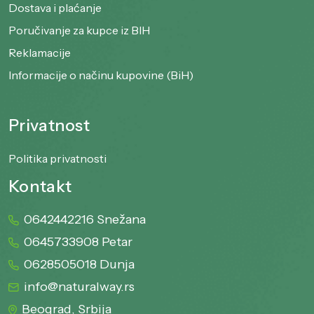
Dostava i plaćanje
Poručivanje za kupce iz BIH
Reklamacije
Informacije o načinu kupovine (BiH)
Privatnost
Politika privatnosti
Kontakt
0642442216 Snežana
0645733908 Petar
0628505018 Dunja
info@naturalway.rs
Beograd, Srbija