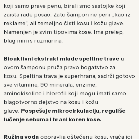
koji samo prave penu, birali smo sastojke koji
zaista rade posao. Zato šampon ne peni „kao iz
reklame“, ali temeljno čisti kosu i kožu glave.
Namenjen je svim tipovima kose. Ima prelep,
blag mirirs ruzmarina.
Bioaktivni ekstrakt mlade speltine trave
u
ovom šamponu pruža pravo bogatstvo za
kosu. Speltina trava je superhrana, sadrži gotovo
sve vitamine, 90 minerala, enzime,
aminokiseline i hlorofil koji mogu imati samo
blagotvorno dejstvo na kosu i kožu
glave.
Pospešuje mikrocirkulaciju, reguliše
lučenje sebuma i hrani koren kose.
Ružina voda
oporavlja oštećenu kosu, vraća joj