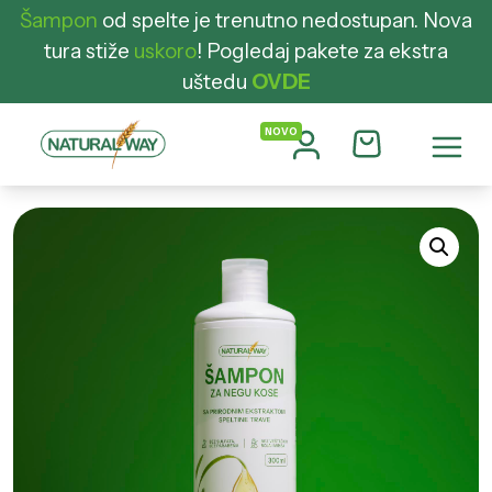
Šampon
od spelte je trenutno nedostupan. Nova
tura stiže
uskoro
!
Pogledaj pakete za ekstra
uštedu
OVDE