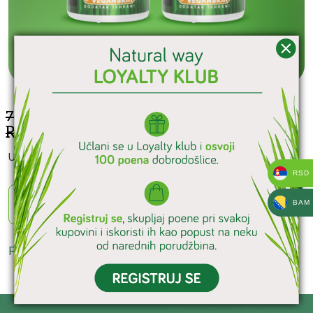
6.642
7.380
RSD
RSD
U CENU JE URAČUNAT IZNOS PDV-A
RSD
Količina
Dodaj u korpu
BAM
Pogledaj pakete za dodatnu uštedu
OVDE