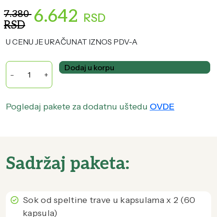
6.642
7.380
RSD
RSD
U CENU JE URAČUNAT IZNOS PDV-A
Količina
Dodaj u korpu
Pogledaj pakete za dodatnu uštedu
OVDE
Sadržaj paketa:
Sok od speltine trave u kapsulama x 2 (60
kapsula)