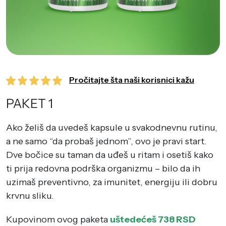
Pročitajte šta naši korisnici kažu
PAKET 1
Ako želiš da uvedeš kapsule u svakodnevnu rutinu,
a ne samo “da probaš jednom”, ovo je pravi start.
Dve bočice su taman da uđeš u ritam i osetiš kako
ti prija redovna podrška organizmu – bilo da ih
uzimaš preventivno, za imunitet, energiju ili dobru
krvnu sliku.
Kupovinom ovog paketa
uštedećeš
738
RSD