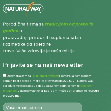
Porodična firma sa
tradicijom od preko 18
godina
u
proizvodnji prirodnih suplemenata i
kozmetike od speltine
trave. Vaše zdravlje je naša misija.
Prijavite se na naš newsletter
Upoznat/a sam sa
Politikom privatnosti
i komercijalnom svrhom
komunikacije preko e-maila, te prihvatam da 229JOV - Natural way -
obrađuje moje podatke u skladu sa svrhom definisanom u
Politikom
privatnosti
u delu newsletter-a, kao i da mi može slati promocije i novosti o
proizvodima..